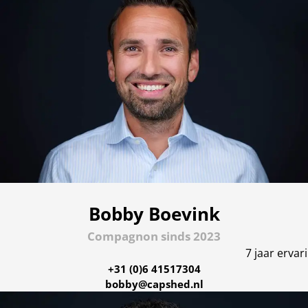
Bobby Boevink
Compagnon sinds 2023
7 jaar erva
+31 (0)6 41517304
bobby@capshed.nl