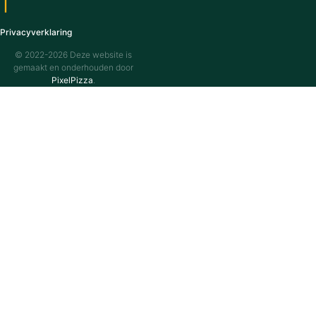
|
Privacyverklaring
© 2022-2026 Deze website is
gemaakt en onderhouden door
PixelPizza
.