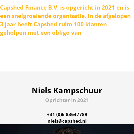
Capshed Finance B.V. is opgericht in 2021 en is
een snelgroeiende organisatie. In de afgelopen
3 jaar heeft Capshed ruim 100 klanten
geholpen met een obligo van
€200.000.000,-
Capshed Finance
Met
Capshed Finance
zijn bedrijfs- of vastgoedfinanciering
rest voor je regelen.
Niels Kampschuur
Oprichter in 2021
+31 (0)6 83647789
niels@capshed.nl