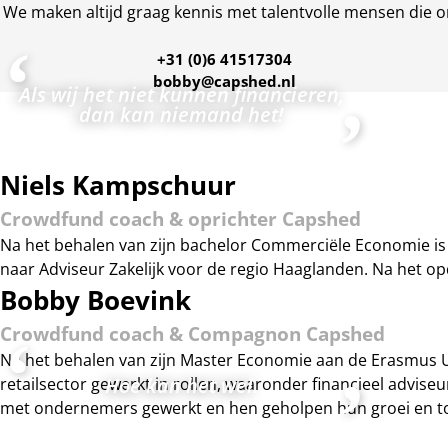
We maken altijd graag kennis met talentvolle mensen die on
‘
+31 (0)6 41517304
bobby@capshed.nl
Als wij het niet kunnen financieren,
’
dan kan niemand het!
Niels Kampschuur
Crowdfund coach & oprichter Capshed
Na het behalen van zijn bachelor Commerciële Economie is N
naar Adviseur Zakelijk voor de regio Haaglanden. Na het op
Bobby Boevink
Crowdfund coach & Compagnon Capshed
‘
Na het behalen van zijn Master Economie aan de Erasmus Univ
’
Hoe kan het wel.
retailsector gewerkt in rollen, waaronder financieel advi
met ondernemers gewerkt en hen geholpen hun groei en toe