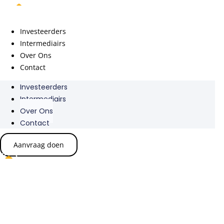
Ga
naar
de
Investeerders
inhoud
Intermediairs
Over Ons
Contact
Investeerders
Intermediairs
Over Ons
Contact
Aanvraag doen
Wie zijn wij?