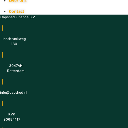
Over ons
Contact
Capshed Finance B.V.
|
Innsbruckweg
180
|
3047AH
Rotterdam
|
info@capshed.nl
|
KVK
90684117