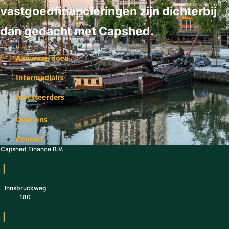
vastgoedfinancieringen zijn dichterbij
dan gedacht met Capshed.
Aanvraag doen
Intermediairs
Investeerders
Over ons
Contact
Capshed Finance B.V.
|
Innsbruckweg
180
|