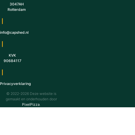
3047AH
Rotterdam
|
info@capshed.nl
|
KVK
90684117
|
Privacyverklaring
© 2022-2026 Deze website is
gemaakt en onderhouden door
PixelPizza
.