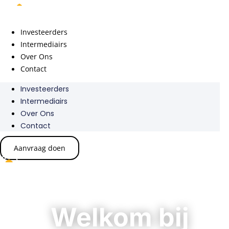
Ga
naar
de
Investeerders
inhoud
Intermediairs
Over Ons
Contact
Investeerders
Intermediairs
Over Ons
Contact
Aanvraag doen
Welkom bij